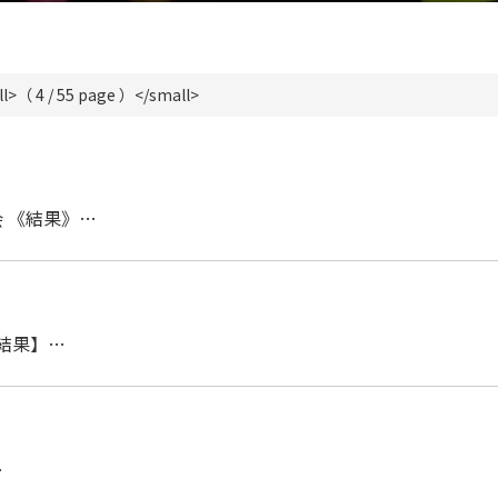
l>（ 4 / 55 page ）</small>
会 《結果》…
結果】…
…