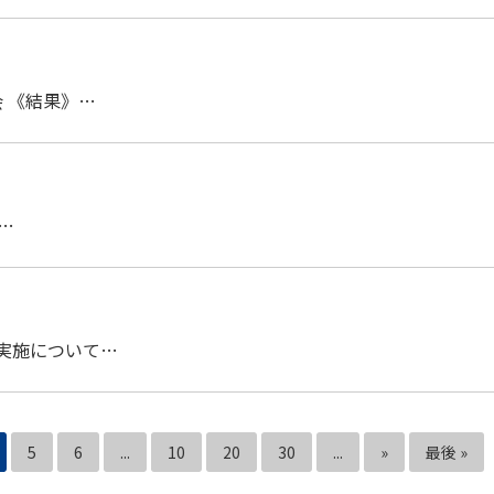
会 《結果》…
…
戦実施について…
5
6
...
10
20
30
...
»
最後 »